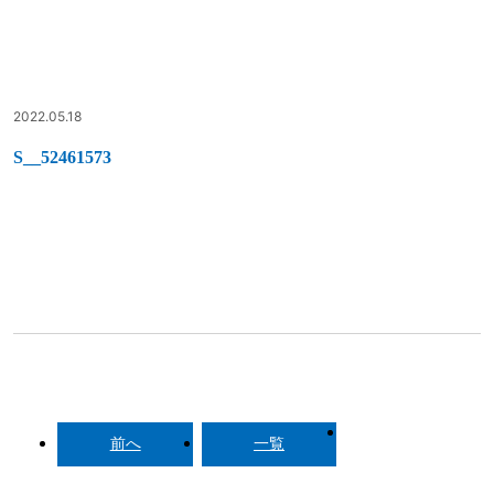
2022.05.18
S__52461573
前へ
一覧