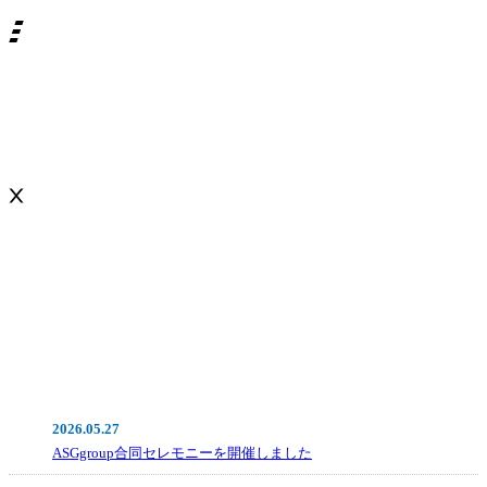
2026.05.27
ASGgroup合同セレモニーを開催しました