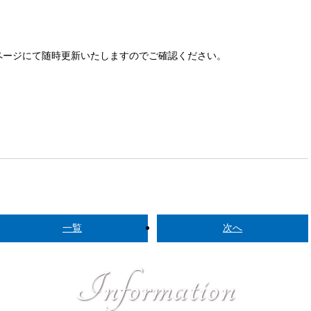
ページにて随時更新いたしますのでご確認ください。
一覧
次へ
I
n
f
o
r
m
a
t
i
o
n