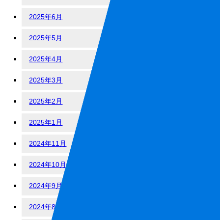
2025年6月
2025年5月
2025年4月
2025年3月
2025年2月
2025年1月
2024年11月
2024年10月
2024年9月
2024年8月