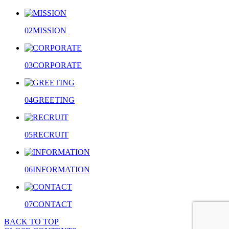
02
MISSION
03
CORPORATE
04
GREETING
05
RECRUIT
06
INFORMATION
07
CONTACT
BACK TO TOP