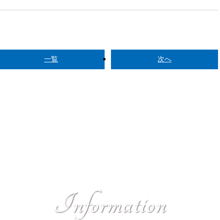
一覧
次へ
I
n
f
o
r
m
a
t
i
o
n