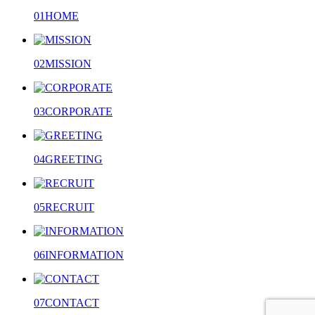
01
HOME
02
MISSION
03
CORPORATE
04
GREETING
05
RECRUIT
06
INFORMATION
07
CONTACT