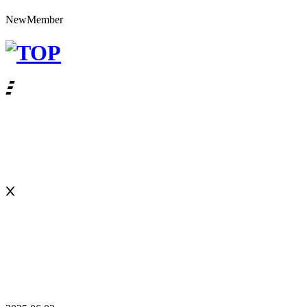
N
e
w
M
e
m
b
e
r