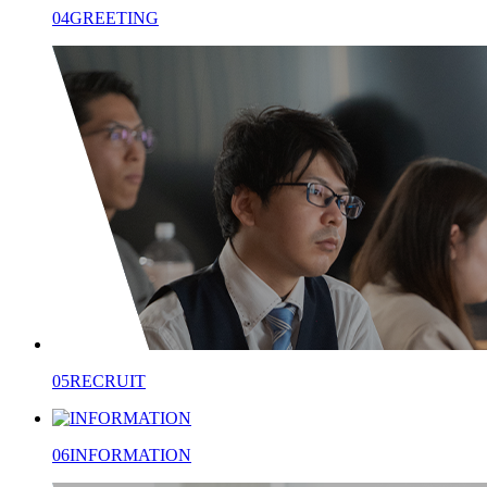
04
GREETING
05
RECRUIT
06
INFORMATION