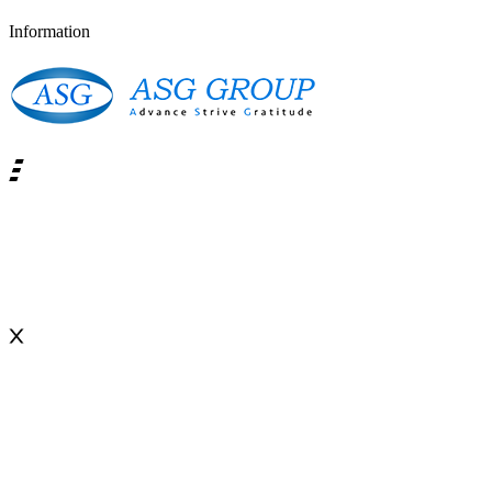
I
n
f
o
r
m
a
t
i
o
n