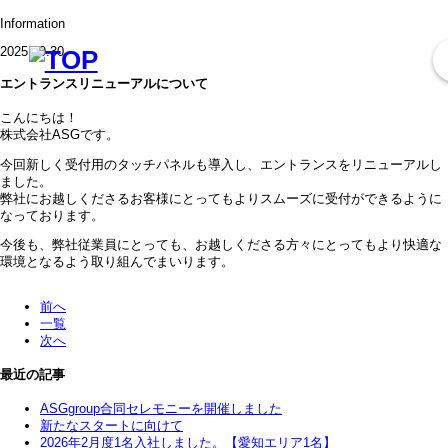
I
n
f
o
r
m
a
t
i
o
n
2025.09.30
エントランスリニューアルについて
こんにちは！
株式会社ASGです。
今回新しく受付用のタッチパネルも導入し、エントランスをリニューアルし
ました。
弊社にお越しくださるお客様にとってもよりスムーズに受付ができるように
なっております。
今後も、弊社従業員にとっても、お越しくださる方々にとってもより快適な
環境となるよう取り組んでまいります。
前へ
一覧
次へ
最近の記事
ASGgroup合同セレモニーを開催しました
新たなスタートに向けて
2026年2月度1名入社しました。【愛知エリア1名】